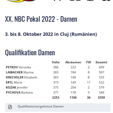
XX. NBC Pokal 2022 - Damen
3. bis 8. Oktober 2022 in Cluj (Rumänien)
Qualifikation Damen
Volle
Abräumen
FW
Gesamt
PETROV
Veronika
386
223
2
609
LAIBACHER
Marina
383
184
8
567
DRECHSLER
Elisabeth
365
168
8
533
ERTL
Maria
373
149
11
522
KOZAK
Jennifer
375
204
2
579
PYCHOVA
Barbora
371
178
5
549
2253
1106
36
3359
Qualifikationsergebnisse Damen