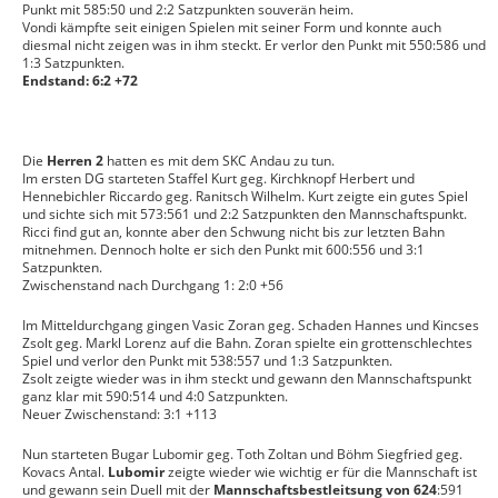
Punkt mit 585:50 und 2:2 Satzpunkten souverän heim.
Vondi kämpfte seit einigen Spielen mit seiner Form und konnte auch
diesmal nicht zeigen was in ihm steckt. Er verlor den Punkt mit 550:586 und
1:3 Satzpunkten.
Endstand: 6:2 +72
Die
Herren 2
hatten es mit dem SKC Andau zu tun.
Im ersten DG starteten Staffel Kurt geg. Kirchknopf Herbert und
Hennebichler Riccardo geg. Ranitsch Wilhelm. Kurt zeigte ein gutes Spiel
und sichte sich mit 573:561 und 2:2 Satzpunkten den Mannschaftspunkt.
Ricci find gut an, konnte aber den Schwung nicht bis zur letzten Bahn
mitnehmen. Dennoch holte er sich den Punkt mit 600:556 und 3:1
Satzpunkten.
Zwischenstand nach Durchgang 1: 2:0 +56
Im Mitteldurchgang gingen Vasic Zoran geg. Schaden Hannes und Kincses
Zsolt geg. Markl Lorenz auf die Bahn. Zoran spielte ein grottenschlechtes
Spiel und verlor den Punkt mit 538:557 und 1:3 Satzpunkten.
Zsolt zeigte wieder was in ihm steckt und gewann den Mannschaftspunkt
ganz klar mit 590:514 und 4:0 Satzpunkten.
Neuer Zwischenstand: 3:1 +113
Nun starteten Bugar Lubomir geg. Toth Zoltan und Böhm Siegfried geg.
Kovacs Antal.
Lubomir
zeigte wieder wie wichtig er für die Mannschaft ist
und gewann sein Duell mit der
Mannschaftsbestleitsung von 624
:591