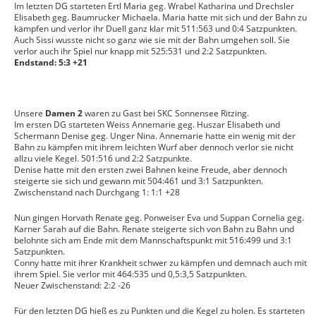
Im letzten DG starteten Ertl Maria geg. Wrabel Katharina und Drechsler
Elisabeth geg. Baumrucker Michaela. Maria hatte mit sich und der Bahn zu
kämpfen und verlor ihr Duell ganz klar mit 511:563 und 0:4 Satzpunkten.
Auch Sissi wusste nicht so ganz wie sie mit der Bahn umgehen soll. Sie
verlor auch ihr Spiel nur knapp mit 525:531 und 2:2 Satzpunkten.
Endstand: 5:3 +21
Unsere
Damen 2
waren zu Gast bei SKC Sonnensee Ritzing.
Im ersten DG starteten Weiss Annemarie geg. Huszar Elisabeth und
Schermann Denise geg. Unger Nina. Annemarie hatte ein wenig mit der
Bahn zu kämpfen mit ihrem leichten Wurf aber dennoch verlor sie nicht
allzu viele Kegel. 501:516 und 2:2 Satzpunkte.
Denise hatte mit den ersten zwei Bahnen keine Freude, aber dennoch
steigerte sie sich und gewann mit 504:461 und 3:1 Satzpunkten.
Zwischenstand nach Durchgang 1: 1:1 +28
Nun gingen Horvath Renate geg. Ponweiser Eva und Suppan Cornelia geg.
Karner Sarah auf die Bahn. Renate steigerte sich von Bahn zu Bahn und
belohnte sich am Ende mit dem Mannschaftspunkt mit 516:499 und 3:1
Satzpunkten.
Conny hatte mit ihrer Krankheit schwer zu kämpfen und demnach auch mit
ihrem Spiel. Sie verlor mit 464:535 und 0,5:3,5 Satzpunkten.
Neuer Zwischenstand: 2:2 -26
Für den letzten DG hieß es zu Punkten und die Kegel zu holen. Es starteten