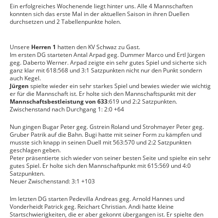
Ein erfolgreiches Wochenende liegt hinter uns. Alle 4 Mannschaften
konnten sich das erste Mal in der aktuellen Saison in ihren Duellen
durchsetzen und 2 Tabellenpunkte holen.
Unsere
Herren 1
hatten den KV Schwaz zu Gast.
Im ersten DG starteten Antal Arpad geg. Dummer Marco und Ertl Jürgen
geg. Daberto Werner. Arpad zeigte ein sehr gutes Spiel und sicherte sich
ganz klar mit 618:568 und 3:1 Satzpunkten nicht nur den Punkt sondern
auch Kegel.
Jürgen
spielte wieder ein sehr starkes Spiel und bewies wieder wie wichtig
er für die Mannschaft ist. Er holte sich den Mannschaftspunkt mit der
Mannschaftsbestleistung von 633
:619 und 2:2 Satzpunkten.
Zwischenstand nach Durchgang 1: 2:0 +64
Nun gingen Bugar Peter geg. Gstrein Roland und Strohmayer Peter geg.
Gruber Patrik auf die Bahn. Bugi hatte mit seiner Form zu kämpfen und
musste sich knapp in seinen Duell mit 563:570 und 2:2 Satzpunkten
geschlagen geben.
Peter präsentierte sich wieder von seiner besten Seite und spielte ein sehr
gutes Spiel. Er holte sich den Mannschaftpunkt mit 615:569 und 4:0
Satzpunkten.
Neuer Zwischenstand: 3:1 +103
Im letzten DG starten Pedevilla Andreas geg. Arnold Hannes und
Vonderheidt Patrick geg. Reichart Christian. Andi hatte kleine
Startschwierigkeiten, die er aber gekonnt übergangen ist. Er spielte den