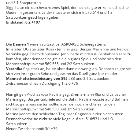
und 3:1 Satzpunkten.
Siggi hatte ein durchwachsenes Spiel, dennoch zeigte er keine schlechte
Quote im gesamten. Leider musste er sich mit 575:614 und 1:3
Satzpunkten geschlagen geben.
Endstand: 6:2 +107
Die
Damen 1
waren zu Gast bei ASKÖ-KSC Schneegattern.
Im ersten DG starteten Kozak Jennifer geg. Berger Marianne und Petrov
Veronika geg. Bertoldi Susanne. Jenni hatte mit den Außenbahnen sehr zu
kämpfen, aber dennoch zeigte sie ein gutes Spiel und holte sich den
Mannschaftspunkt mit 569:555 und 2:2 Satzpunkten.
Veronika
fing stark an, baute aber dann ein wenig ab. Dennoch zeigte sie
sich von ihrer guten Seite und gewann das Duell ganz klar mit der
Mannschaftsbestleistung von 595
:533 und 3:1 Satzpunkten.
Zwischenstand nach Durchgang 1: 2:0 +76
Nun gingen Prochazkova Pavlina geg. Zimmermann Rita und Laibacher
Marina geg. Bürger Gabriele auf die Bahn. Pavlina wusste auf 3 Bahnen
nicht so ganz was sie tun sollte, aber dennoch reichte es für den
Mannschaftspunkt mit 548:530 und 3:1 Satzpunkten.
Marina konnte den schlechten Tag ihrer Gegnerin leider nicht nutzen.
Dennoch verlor sie nicht so viele Kegel auf sie. 516:531 und 1:3
Satzpunkten
Neuer Zwischenstand: 3:1 +79